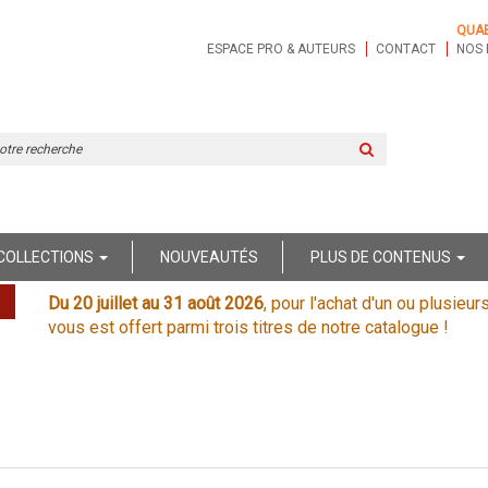
QUA
ESPACE PRO & AUTEURS
CONTACT
NOS 
Rechercher
sur
le
site
COLLECTIONS
NOUVEAUTÉS
PLUS DE CONTENUS
Du 20 juillet au 31 août 2026
, pour l'achat d'un ou plusieur
vous est offert parmi trois titres de notre catalogue !