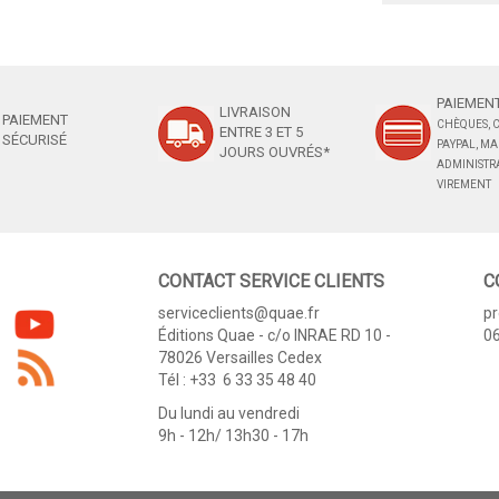
PAIEMENT
LIVRAISON
PAIEMENT
CHÈQUES, C
ENTRE 3 ET 5
SÉCURISÉ
PAYPAL, M
JOURS OUVRÉS*
ADMINISTRA
VIREMENT
CONTACT SERVICE CLIENTS
C
serviceclients@quae.fr
p
Éditions Quae - c/o INRAE RD 10 -
06
78026 Versailles Cedex
Tél : +33 6 33 35 48 40
Du lundi au vendredi
9h - 12h/ 13h30 - 17h