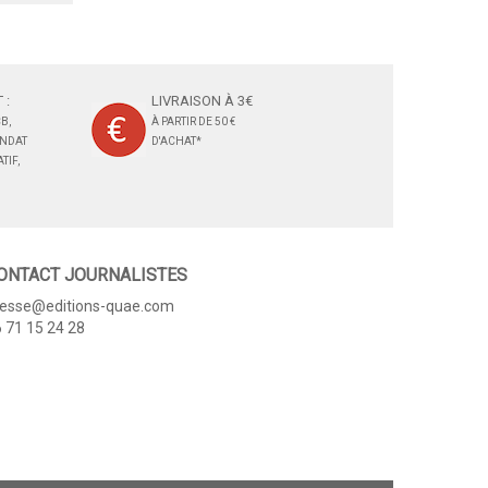
 :
LIVRAISON À 3€
B,
À PARTIR DE 50 €
ANDAT
D'ACHAT*
TIF,
ONTACT JOURNALISTES
resse@editions-quae.com
 71 15 24 28