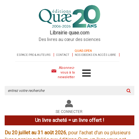
Librairie quae.com
Des livres au cœur des sciences
QUAE-OPEN
ESPACE PRO & AUTEURS
CONTACT
NOS EBOOKS EN ACCÈS LIBRE
Abonnez-
vous à la
newsletter
Rechercher
sur
le
site
SE CONNECTER
Un livre acheté = un livre offert !
Du 20 juillet au 31 août 2026
, pour l'achat d'un ou plusieurs