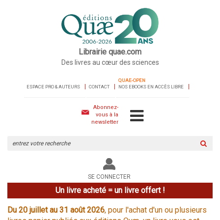
Librairie quae.com
Des livres au cœur des sciences
QUAE-OPEN
ESPACE PRO & AUTEURS
CONTACT
NOS EBOOKS EN ACCÈS LIBRE
Abonnez-
vous à la
newsletter
Rechercher
sur
le
site
SE CONNECTER
Un livre acheté = un livre offert !
Du 20 juillet au 31 août 2026
, pour l'achat d'un ou plusieurs