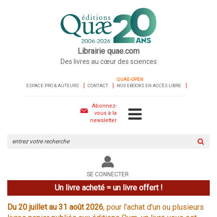
Librairie quae.com
Des livres au cœur des sciences
QUAE-OPEN
ESPACE PRO & AUTEURS
CONTACT
NOS EBOOKS EN ACCÈS LIBRE
Abonnez-
vous à la
newsletter
Rechercher
sur
le
site
SE CONNECTER
Un livre acheté = un livre offert !
Du 20 juillet au 31 août 2026
, pour l'achat d'un ou plusieurs