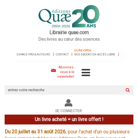
Librairie quae.com
Des livres au cœur des sciences
QUAE-OPEN
ESPACE PRO & AUTEURS
CONTACT
NOS EBOOKS EN ACCÈS LIBRE
Abonnez-
vous à la
newsletter
Rechercher
sur
le
site
SE CONNECTER
Un livre acheté = un livre offert !
Du 20 juillet au 31 août 2026
, pour l'achat d'un ou plusieurs