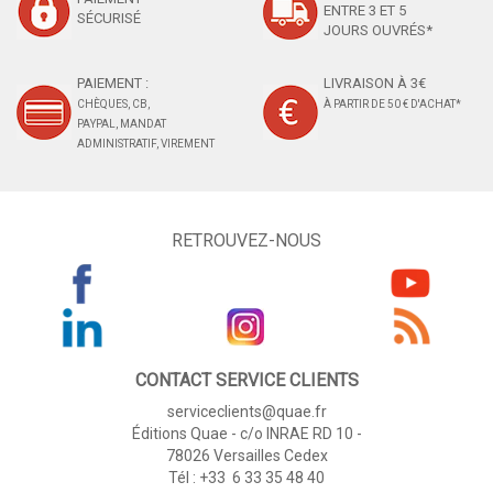
ENTRE 3 ET 5
SÉCURISÉ
JOURS OUVRÉS*
PAIEMENT :
LIVRAISON À 3€
CHÈQUES, CB,
À PARTIR DE 50 € D'ACHAT*
PAYPAL, MANDAT
ADMINISTRATIF, VIREMENT
RETROUVEZ-NOUS
CONTACT SERVICE CLIENTS
serviceclients@quae.fr
Éditions Quae - c/o INRAE RD 10 -
78026 Versailles Cedex
Tél : +33 6 33 35 48 40