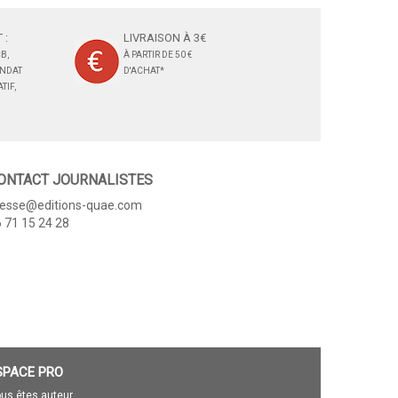
 :
LIVRAISON À 3€
B,
À PARTIR DE 50 €
ANDAT
D'ACHAT*
TIF,
ONTACT JOURNALISTES
resse@editions-quae.com
 71 15 24 28
SPACE PRO
us êtes auteur