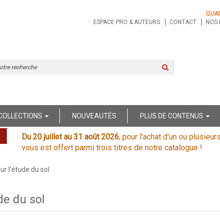
QUA
ESPACE PRO & AUTEURS
CONTACT
NOS 
Rechercher
sur
le
site
COLLECTIONS
NOUVEAUTÉS
PLUS DE CONTENUS
Du 20 juillet au 31 août 2026
, pour l'achat d'un ou plusieur
vous est offert parmi trois titres de notre catalogue !
r l'étude du sol
de du sol