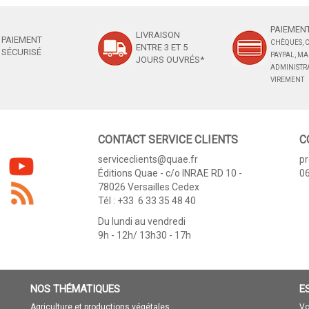
PAIEMENT
LIVRAISON
PAIEMENT
CHÈQUES, C
ENTRE 3 ET 5
SÉCURISÉ
PAYPAL, M
JOURS OUVRÉS*
ADMINISTRA
VIREMENT
CONTACT SERVICE CLIENTS
C
serviceclients@quae.fr
p
Éditions Quae - c/o INRAE RD 10 -
06
78026 Versailles Cedex
Tél : +33 6 33 35 48 40
Du lundi au vendredi
9h - 12h/ 13h30 - 17h
NOS THÉMATIQUES
E
Agriculture et productions végétales
Vo