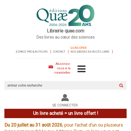
Librairie quae.com
Des livres au cœur des sciences
QUAE-OPEN
ESPACE PRO & AUTEURS
CONTACT
NOS EBOOKS EN ACCÈS LIBRE
Abonnez-
vous à la
newsletter
Rechercher
sur
le
site
SE CONNECTER
Un livre acheté = un livre offert !
Du 20 juillet au 31 août 2026
, pour l'achat d'un ou plusieurs