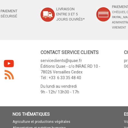
PAIEMENT
LIVRAISON
PAIEMENT
CHÈQUES, C
ENTRE 3 ET 5
SÉCURISÉ
PAYPAL, M
JOURS OUVRÉS*
ADMINISTRA
VIREMENT
CONTACT SERVICE CLIENTS
C
serviceclients@quae.fr
p
Éditions Quae - c/o INRAE RD 10 -
06
78026 Versailles Cedex
Tél : +33 6 33 35 48 40
Du lundi au vendredi
9h - 12h/ 13h30 - 17h
NOS THÉMATIQUES
E
Agriculture et productions végétales
Vo
Alimentation et nutrition humaine
Vo