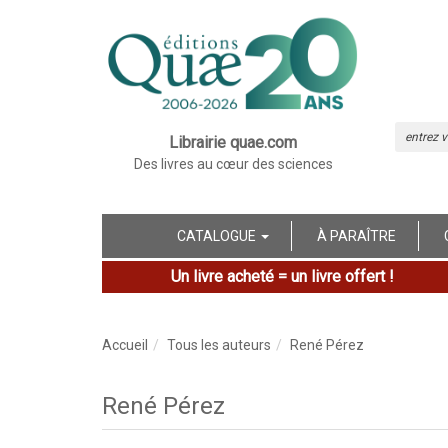
Librairie quae.com
Des livres au cœur des sciences
CATALOGUE
À PARAÎTRE
Un livre acheté = un livre offert !
Accueil
Tous les auteurs
René Pérez
René Pérez