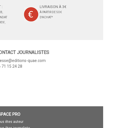
 :
LIVRAISON À 3€
B,
À PARTIR DE 50 €
ANDAT
D'ACHAT*
TIF,
ONTACT JOURNALISTES
resse@editions-quae.com
 71 15 24 28
SPACE PRO
us êtes auteur
us êtes journaliste