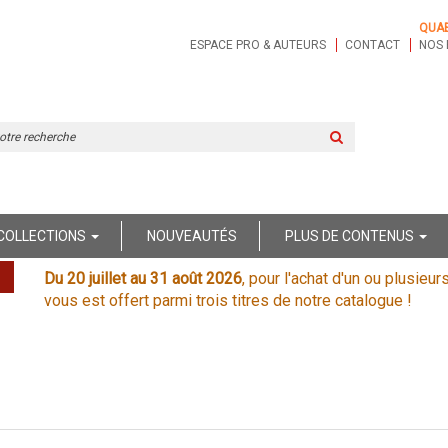
QUA
ESPACE PRO & AUTEURS
CONTACT
NOS 
Rechercher
sur
le
site
COLLECTIONS
NOUVEAUTÉS
PLUS DE CONTENUS
Du 20 juillet au 31 août 2026
, pour l'achat d'un ou plusieur
vous est offert parmi trois titres de notre catalogue !