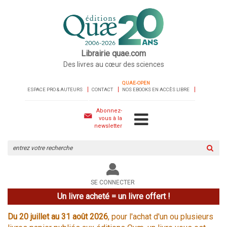
Librairie quae.com
Des livres au cœur des sciences
QUAE-OPEN
ESPACE PRO & AUTEURS
CONTACT
NOS EBOOKS EN ACCÈS LIBRE
Abonnez-
vous à la
newsletter
Rechercher
sur
le
site
SE CONNECTER
Un livre acheté = un livre offert !
Du 20 juillet au 31 août 2026
, pour l'achat d'un ou plusieurs