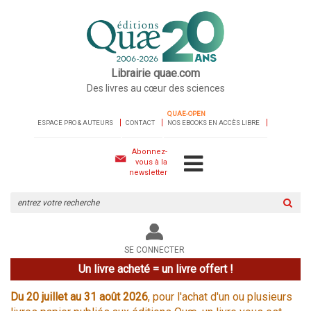
Librairie quae.com
Des livres au cœur des sciences
QUAE-OPEN
ESPACE PRO & AUTEURS
CONTACT
NOS EBOOKS EN ACCÈS LIBRE
Abonnez-
vous à la
newsletter
Rechercher
sur
le
site
SE CONNECTER
Un livre acheté = un livre offert !
Du 20 juillet au 31 août 2026
, pour l'achat d'un ou plusieurs