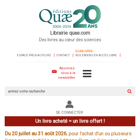
Librairie quae.com
Des livres au cœur des sciences
QUAE-OPEN
ESPACE PRO & AUTEURS
CONTACT
NOS EBOOKS EN ACCÈS LIBRE
Abonnez-
vous à la
newsletter
Rechercher
sur
le
site
SE CONNECTER
Un livre acheté = un livre offert !
Du 20 juillet au 31 août 2026
, pour l'achat d'un ou plusieurs