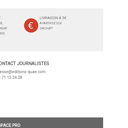
 :
LIVRAISON À 3€
B,
À PARTIR DE 50 €
ANDAT
D'ACHAT*
TIF,
ONTACT JOURNALISTES
resse@editions-quae.com
 71 15 24 28
SPACE PRO