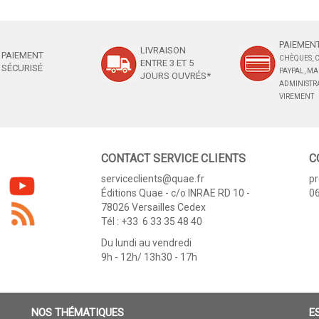
PAIEMENT
LIVRAISON
PAIEMENT
CHÈQUES, C
ENTRE 3 ET 5
SÉCURISÉ
PAYPAL, M
JOURS OUVRÉS*
ADMINISTRA
VIREMENT
CONTACT SERVICE CLIENTS
C
serviceclients@quae.fr
p
Éditions Quae - c/o INRAE RD 10 -
06
78026 Versailles Cedex
Tél : +33 6 33 35 48 40
Du lundi au vendredi
9h - 12h/ 13h30 - 17h
NOS THÉMATIQUES
E