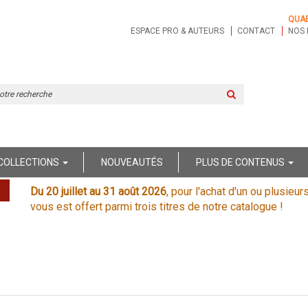
QUA
ESPACE PRO & AUTEURS
CONTACT
NOS 
Rechercher
sur
le
site
COLLECTIONS
NOUVEAUTÉS
PLUS DE CONTENUS
Du 20 juillet au 31 août 2026
, pour l'achat d'un ou plusieur
vous est offert parmi trois titres de notre catalogue !