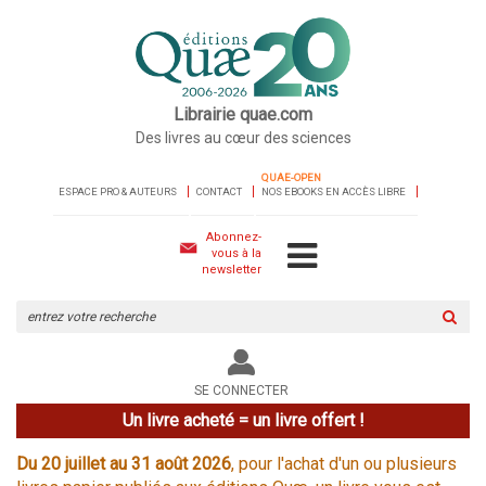
Librairie quae.com
Des livres au cœur des sciences
QUAE-OPEN
ESPACE PRO & AUTEURS
CONTACT
NOS EBOOKS EN ACCÈS LIBRE
Abonnez-
vous à la
newsletter
Rechercher
sur
le
site
SE CONNECTER
Un livre acheté = un livre offert !
Du 20 juillet au 31 août 2026
, pour l'achat d'un ou plusieurs