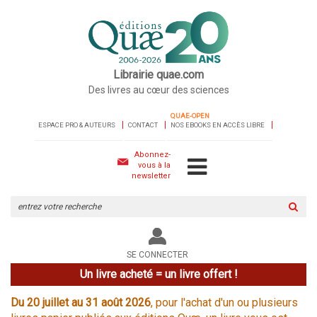
Librairie quae.com
Des livres au cœur des sciences
QUAE-OPEN
ESPACE PRO & AUTEURS
CONTACT
NOS EBOOKS EN ACCÈS LIBRE
Abonnez-
vous à la
newsletter
Rechercher
sur
le
site
SE CONNECTER
Un livre acheté = un livre offert !
Du 20 juillet au 31 août 2026
, pour l'achat d'un ou plusieurs