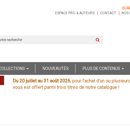
QUA
ESPACE PRO & AUTEURS
CONTACT
NOS 
Rechercher
sur
le
site
COLLECTIONS
NOUVEAUTÉS
PLUS DE CONTENUS
Du 20 juillet au 31 août 2026
, pour l'achat d'un ou plusieur
vous est offert parmi trois titres de notre catalogue !