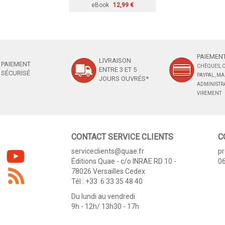
eBook
12,99 €
PAIEMENT
LIVRAISON
PAIEMENT
CHÈQUES, C
ENTRE 3 ET 5
SÉCURISÉ
PAYPAL, M
JOURS OUVRÉS*
ADMINISTRA
VIREMENT
CONTACT SERVICE CLIENTS
C
serviceclients@quae.fr
p
Éditions Quae - c/o INRAE RD 10 -
06
78026 Versailles Cedex
Tél : +33 6 33 35 48 40
Du lundi au vendredi
9h - 12h/ 13h30 - 17h