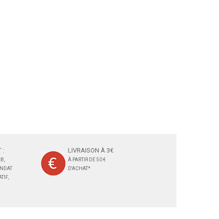
 :
LIVRAISON À 3€
B,
À PARTIR DE 50 €
ANDAT
D'ACHAT*
TIF,