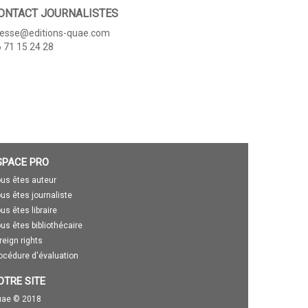
ONTACT JOURNALISTES
resse@editions-quae.com
 71 15 24 28
SPACE PRO
us êtes auteur
us êtes journaliste
us êtes libraire
us êtes bibliothécaire
reign rights
océdure d'évaluation
OTRE SITE
ae © 2018