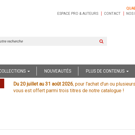
QUA
ESPACE PRO & AUTEURS
CONTACT
NOS 
Rechercher
sur
le
site
COLLECTIONS
NOUVEAUTÉS
PLUS DE CONTENUS
Du 20 juillet au 31 août 2026
, pour l'achat d'un ou plusieur
vous est offert parmi trois titres de notre catalogue !