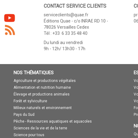
CONTACT SERVICE CLIENTS
C
serviceclients@quae.fr
p
Éditions Quae - c/o INRAE RD 10 -
06
78026 Versailles Cedex
Tél : +33 6 33 35 48 40
Du lundi au vendredi
9h - 12h/ 13h30 - 17h
NOS THÉMATIQUES
E
Agriculture et productions végétales
Vo
Alimentation et nutrition humaine
Vo
Élevage et productions animales
Vo
Forêt et sylviculture
Vo
Milieux naturels et environnement
Fo
Pays du Sud
Pr
Pêche - Ressources aquatiques et aquacoles
N
Sciences de la vie et de la terre
Qu
Science pour tous