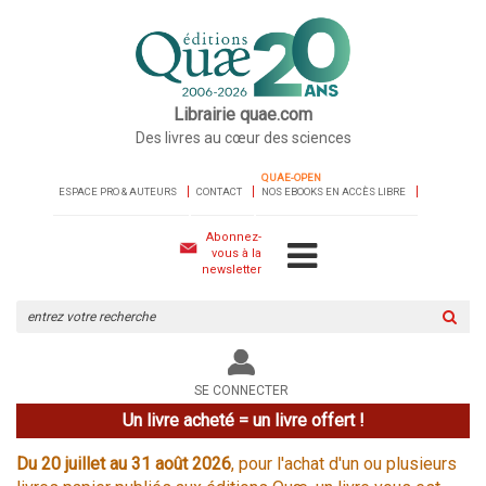
Librairie quae.com
Des livres au cœur des sciences
QUAE-OPEN
ESPACE PRO & AUTEURS
CONTACT
NOS EBOOKS EN ACCÈS LIBRE
Abonnez-
vous à la
newsletter
Rechercher
sur
le
site
SE CONNECTER
Un livre acheté = un livre offert !
Du 20 juillet au 31 août 2026
, pour l'achat d'un ou plusieurs