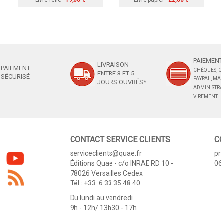
Livre relié
19,00 €
Livre papier
22,00 €
PAIEMENT
LIVRAISON
PAIEMENT
CHÈQUES, C
ENTRE 3 ET 5
SÉCURISÉ
PAYPAL, M
JOURS OUVRÉS*
ADMINISTRA
VIREMENT
CONTACT SERVICE CLIENTS
C
serviceclients@quae.fr
p
Éditions Quae - c/o INRAE RD 10 -
06
78026 Versailles Cedex
Tél : +33 6 33 35 48 40
Du lundi au vendredi
9h - 12h/ 13h30 - 17h