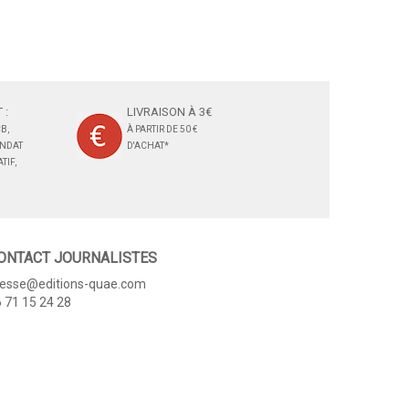
 :
LIVRAISON À 3€
B,
À PARTIR DE 50 €
ANDAT
D'ACHAT*
TIF,
ONTACT JOURNALISTES
resse@editions-quae.com
 71 15 24 28