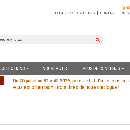
QUA
ESPACE PRO & AUTEURS
CONTACT
NOS 
Rechercher
sur
le
site
COLLECTIONS
NOUVEAUTÉS
PLUS DE CONTENUS
Du 20 juillet au 31 août 2026
, pour l'achat d'un ou plusieur
vous est offert parmi trois titres de notre catalogue !