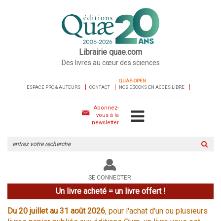
Librairie quae.com
Des livres au cœur des sciences
QUAE-OPEN
ESPACE PRO & AUTEURS
CONTACT
NOS EBOOKS EN ACCÈS LIBRE
Abonnez-
vous à la
newsletter
Rechercher
sur
le
site
SE CONNECTER
Un livre acheté = un livre offert !
Du 20 juillet au 31 août 2026
, pour l'achat d'un ou plusieurs