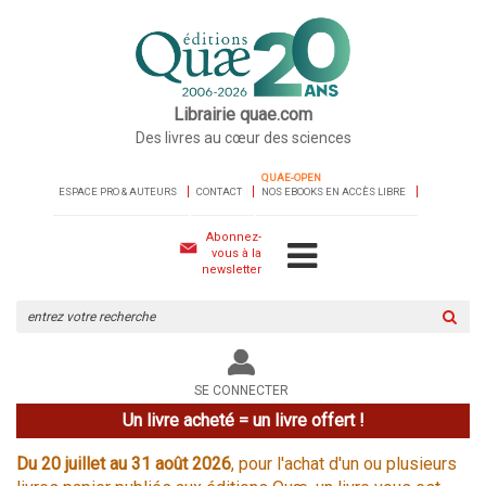
Librairie quae.com
Des livres au cœur des sciences
QUAE-OPEN
ESPACE PRO & AUTEURS
CONTACT
NOS EBOOKS EN ACCÈS LIBRE
Abonnez-
vous à la
newsletter
Rechercher
sur
le
site
SE CONNECTER
Un livre acheté = un livre offert !
Du 20 juillet au 31 août 2026
, pour l'achat d'un ou plusieurs