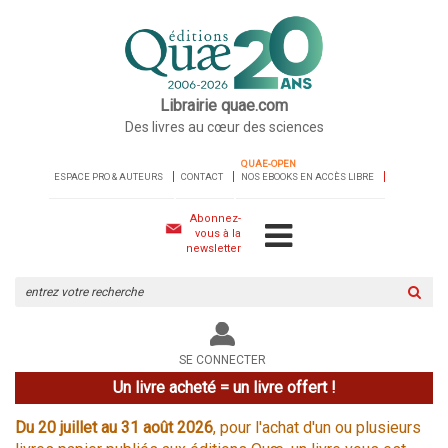
Librairie quae.com
Des livres au cœur des sciences
QUAE-OPEN
ESPACE PRO & AUTEURS
CONTACT
NOS EBOOKS EN ACCÈS LIBRE
Abonnez-
vous à la
newsletter
Rechercher
sur
le
site
SE CONNECTER
Un livre acheté = un livre offert !
Du 20 juillet au 31 août 2026
, pour l'achat d'un ou plusieurs