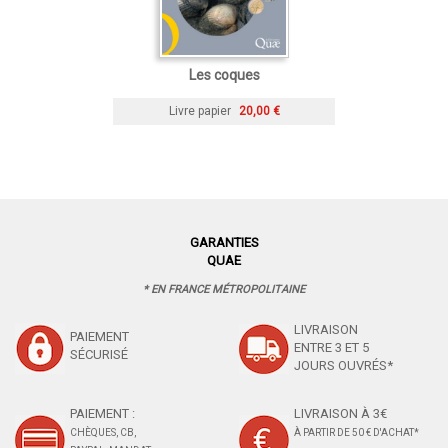
Les coques
Livre papier
20,00 €
GARANTIES
QUAE
* EN FRANCE MÉTROPOLITAINE
LIVRAISON
PAIEMENT
ENTRE 3 ET 5
SÉCURISÉ
JOURS OUVRÉS*
PAIEMENT :
LIVRAISON À 3€
CHÈQUES, CB,
À PARTIR DE 50 € D'ACHAT*