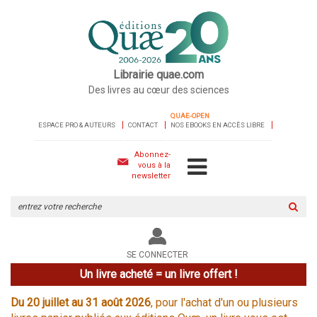
Librairie quae.com
Des livres au cœur des sciences
QUAE-OPEN
ESPACE PRO & AUTEURS
CONTACT
NOS EBOOKS EN ACCÈS LIBRE
Abonnez-
vous à la
newsletter
Rechercher
sur
le
site
SE CONNECTER
Un livre acheté = un livre offert !
Du 20 juillet au 31 août 2026
, pour l'achat d'un ou plusieurs