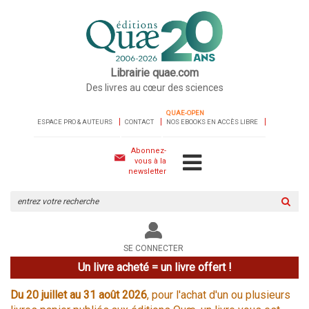
Librairie quae.com
Des livres au cœur des sciences
QUAE-OPEN
ESPACE PRO & AUTEURS
CONTACT
NOS EBOOKS EN ACCÈS LIBRE
Abonnez-
vous à la
newsletter
Rechercher
sur
le
site
SE CONNECTER
Un livre acheté = un livre offert !
Du 20 juillet au 31 août 2026
, pour l'achat d'un ou plusieurs