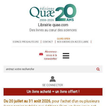
Librairie quae.com
Des livres au cœur des sciences
QUAE-OPEN
ESPACE PRO & AUTEURS
CONTACT
NOS EBOOKS EN ACCÈS LIBRE
Abonnez-
vous à la
newsletter
Rechercher
sur
le
site
SE CONNECTER
Un livre acheté = un livre offert !
Du 20 juillet au 31 août 2026
, pour l'achat d'un ou plusieurs