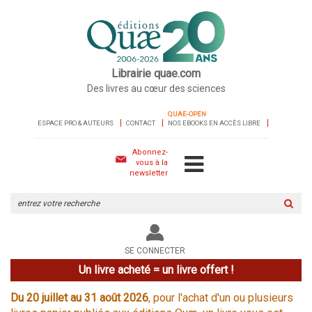
Librairie quae.com
Des livres au cœur des sciences
QUAE-OPEN
ESPACE PRO & AUTEURS
CONTACT
NOS EBOOKS EN ACCÈS LIBRE
Abonnez-
vous à la
newsletter
Rechercher
sur
le
site
SE CONNECTER
Un livre acheté = un livre offert !
Du 20 juillet au 31 août 2026
, pour l'achat d'un ou plusieurs