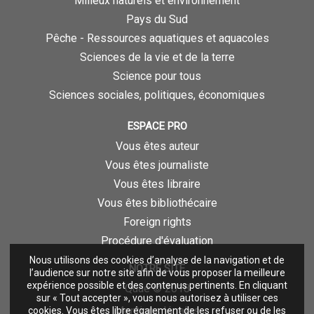
Milieux naturels et environnement
Pays du Sud
Pêche - Ressources aquatiques et aquacoles
Sciences de la vie et de la terre
Science pour tous
Sciences sociales, politiques, économiques
ESPACE PRO
Vous êtes auteur
Vous êtes journaliste
Vous êtes libraire
Vous êtes bibliothécaire
Foreign rights
Procédure d'évaluation
Nous utilisons des cookies d’analyse de la navigation et de
NOTRE SITE
l’audience sur notre site afin de vous proposer la meilleure
expérience possible et des contenus pertinents. En cliquant
Quae © 2018
sur « Tout accepter », vous nous autorisez à utiliser ces
Mentions légales
cookies. Vous êtes libre également de les refuser ou de les