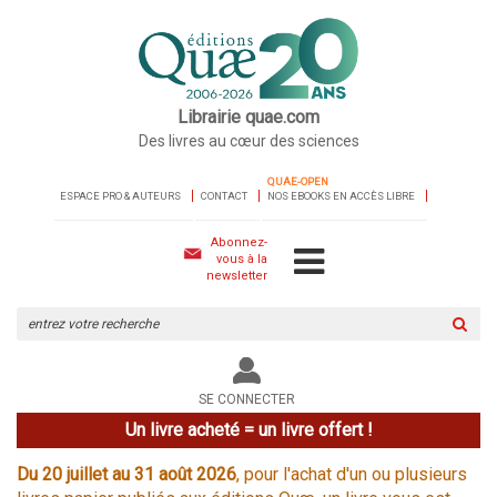
Librairie quae.com
Des livres au cœur des sciences
QUAE-OPEN
ESPACE PRO & AUTEURS
CONTACT
NOS EBOOKS EN ACCÈS LIBRE
Abonnez-
vous à la
newsletter
Rechercher
sur
le
site
SE CONNECTER
Un livre acheté = un livre offert !
Du 20 juillet au 31 août 2026
, pour l'achat d'un ou plusieurs