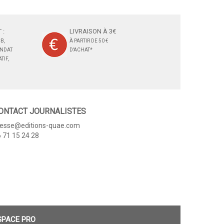
 :
LIVRAISON À 3€
B,
À PARTIR DE 50 €
ANDAT
D'ACHAT*
TIF,
ONTACT JOURNALISTES
resse@editions-quae.com
 71 15 24 28
SPACE PRO