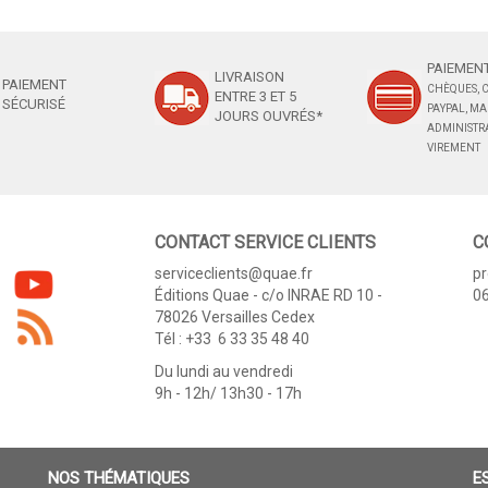
PAIEMENT
LIVRAISON
PAIEMENT
CHÈQUES, C
ENTRE 3 ET 5
SÉCURISÉ
PAYPAL, M
JOURS OUVRÉS*
ADMINISTRA
VIREMENT
CONTACT SERVICE CLIENTS
C
serviceclients@quae.fr
p
Éditions Quae - c/o INRAE RD 10 -
06
78026 Versailles Cedex
Tél : +33 6 33 35 48 40
Du lundi au vendredi
9h - 12h/ 13h30 - 17h
NOS THÉMATIQUES
E