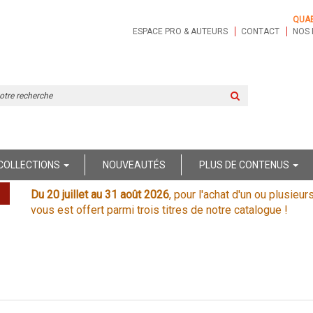
QUA
ESPACE PRO & AUTEURS
CONTACT
NOS 
Rechercher
sur
le
site
COLLECTIONS
NOUVEAUTÉS
PLUS DE CONTENUS
Du 20 juillet au 31 août 2026
, pour l'achat d'un ou plusieur
vous est offert parmi trois titres de notre catalogue !