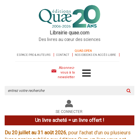
Librairie quae.com
Des livres au cœur des sciences
QUAE-OPEN
ESPACE PRO & AUTEURS
CONTACT
NOS EBOOKS EN ACCÈS LIBRE
Abonnez-
vous à la
newsletter
Rechercher
sur
le
site
SE CONNECTER
Un livre acheté = un livre offert !
Du 20 juillet au 31 août 2026
, pour l'achat d'un ou plusieurs