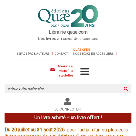
Librairie quae.com
Des livres au cœur des sciences
QUAE-OPEN
ESPACE PRO & AUTEURS
CONTACT
NOS EBOOKS EN ACCÈS LIBRE
Abonnez-
vous à la
newsletter
Rechercher
sur
le
site
SE CONNECTER
Un livre acheté = un livre offert !
Du 20 juillet au 31 août 2026
, pour l'achat d'un ou plusieurs