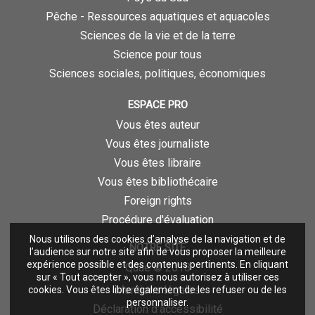
Pêche - Ressources aquatiques et aquacoles
Sciences de la vie et de la terre
Science pour tous
Sciences sociales, politiques, économiques
ESPACE PRO
Vous êtes auteur
Vous êtes journaliste
Vous êtes libraire
Vous êtes bibliothécaire
Foreign rights
Procédure d'évaluation
Nous utilisons des cookies d’analyse de la navigation et de
NOTRE SITE
l’audience sur notre site afin de vous proposer la meilleure
expérience possible et des contenus pertinents. En cliquant
Quae © 2018
sur « Tout accepter », vous nous autorisez à utiliser ces
Mentions légales
cookies. Vous êtes libre également de les refuser ou de les
personnaliser.
Déclaration d'accessibilité