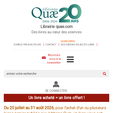
Librairie quae.com
Des livres au cœur des sciences
QUAE-OPEN
ESPACE PRO & AUTEURS
CONTACT
NOS EBOOKS EN ACCÈS LIBRE
Abonnez-
vous à la
newsletter
Rechercher
sur
le
site
SE CONNECTER
Un livre acheté = un livre offert !
Du 20 juillet au 31 août 2026
, pour l'achat d'un ou plusieurs