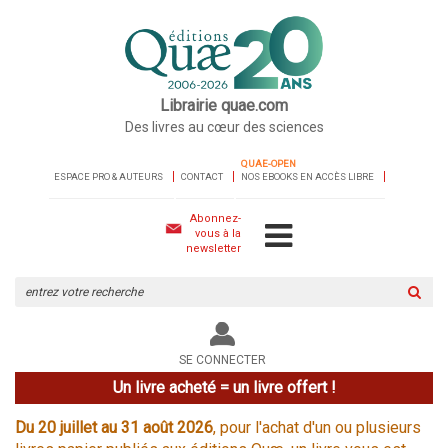
Librairie quae.com
Des livres au cœur des sciences
QUAE-OPEN
ESPACE PRO & AUTEURS
CONTACT
NOS EBOOKS EN ACCÈS LIBRE
Abonnez-
vous à la
newsletter
Rechercher
sur
le
site
SE CONNECTER
Un livre acheté = un livre offert !
Du 20 juillet au 31 août 2026
, pour l'achat d'un ou plusieurs