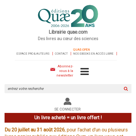
Librairie quae.com
Des livres au cœur des sciences
QUAE-OPEN
ESPACE PRO & AUTEURS
CONTACT
NOS EBOOKS EN ACCÈS LIBRE
Abonnez-
vous à la
newsletter
Rechercher
sur
le
site
SE CONNECTER
Un livre acheté = un livre offert !
Du 20 juillet au 31 août 2026
, pour l'achat d'un ou plusieurs