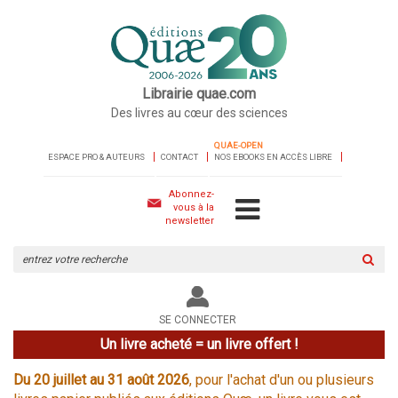
Librairie quae.com
Des livres au cœur des sciences
QUAE-OPEN
ESPACE PRO & AUTEURS
CONTACT
NOS EBOOKS EN ACCÈS LIBRE
Abonnez-
vous à la
newsletter
Rechercher
sur
le
site
SE CONNECTER
Un livre acheté = un livre offert !
Du 20 juillet au 31 août 2026
, pour l'achat d'un ou plusieurs