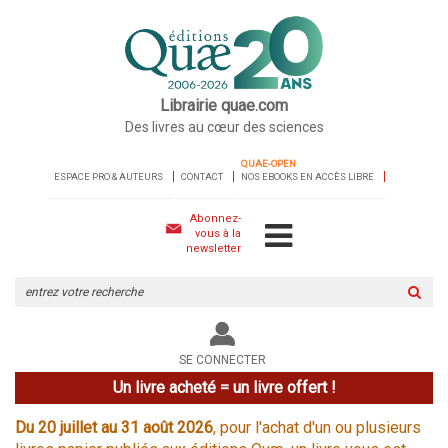
Librairie quae.com
Des livres au cœur des sciences
QUAE-OPEN
ESPACE PRO & AUTEURS
CONTACT
NOS EBOOKS EN ACCÈS LIBRE
Abonnez-
vous à la
newsletter
Rechercher
sur
le
site
SE CONNECTER
Un livre acheté = un livre offert !
Du 20 juillet au 31 août 2026
, pour l'achat d'un ou plusieurs