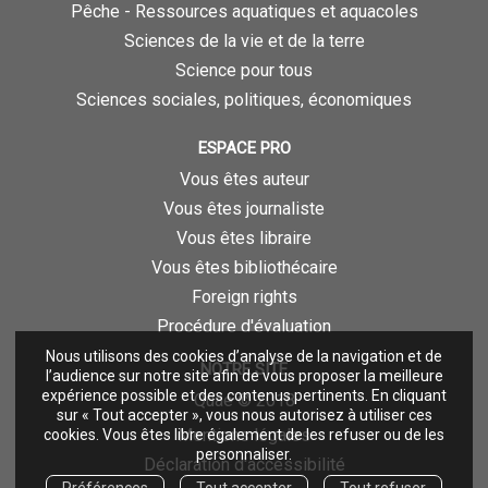
Pêche - Ressources aquatiques et aquacoles
Sciences de la vie et de la terre
Science pour tous
Sciences sociales, politiques, économiques
ESPACE PRO
Vous êtes auteur
Vous êtes journaliste
Vous êtes libraire
Vous êtes bibliothécaire
Foreign rights
Procédure d'évaluation
Nous utilisons des cookies d’analyse de la navigation et de
NOTRE SITE
l’audience sur notre site afin de vous proposer la meilleure
expérience possible et des contenus pertinents. En cliquant
Quae © 2018
sur « Tout accepter », vous nous autorisez à utiliser ces
Mentions légales
cookies. Vous êtes libre également de les refuser ou de les
personnaliser.
Déclaration d'accessibilité
Préférences
Tout accepter
Tout refuser