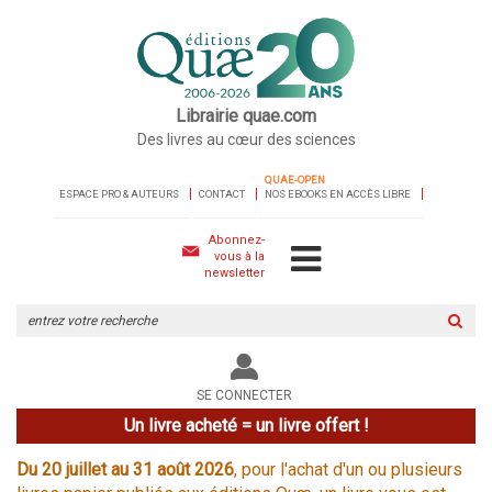
Librairie quae.com
Des livres au cœur des sciences
QUAE-OPEN
ESPACE PRO & AUTEURS
CONTACT
NOS EBOOKS EN ACCÈS LIBRE
Abonnez-
vous à la
newsletter
Rechercher
sur
le
site
SE CONNECTER
Un livre acheté = un livre offert !
Du 20 juillet au 31 août 2026
, pour l'achat d'un ou plusieurs