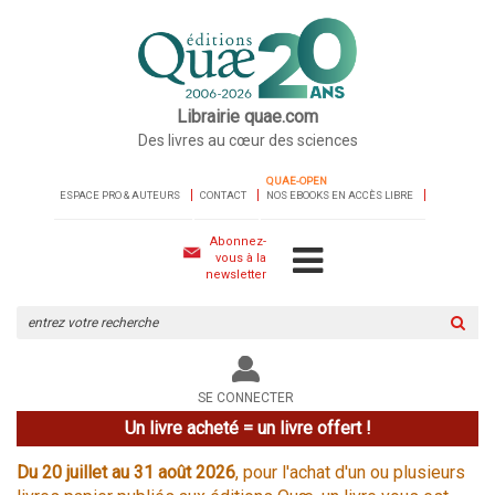
Librairie quae.com
Des livres au cœur des sciences
QUAE-OPEN
ESPACE PRO & AUTEURS
CONTACT
NOS EBOOKS EN ACCÈS LIBRE
Abonnez-
vous à la
newsletter
Rechercher
sur
le
site
SE CONNECTER
Un livre acheté = un livre offert !
Du 20 juillet au 31 août 2026
, pour l'achat d'un ou plusieurs