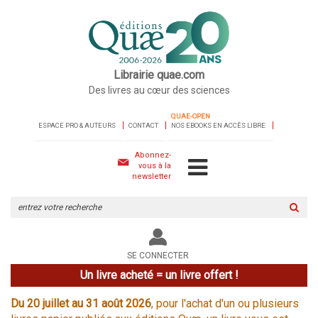
Librairie quae.com
Des livres au cœur des sciences
QUAE-OPEN
ESPACE PRO & AUTEURS
CONTACT
NOS EBOOKS EN ACCÈS LIBRE
Abonnez-
vous à la
newsletter
Rechercher
sur
le
site
SE CONNECTER
Un livre acheté = un livre offert !
Du 20 juillet au 31 août 2026
, pour l'achat d'un ou plusieurs