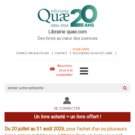
Librairie quae.com
Des livres au cœur des sciences
QUAE-OPEN
ESPACE PRO & AUTEURS
CONTACT
NOS EBOOKS EN ACCÈS LIBRE
Abonnez-
vous à la
newsletter
Rechercher
sur
le
site
SE CONNECTER
Un livre acheté = un livre offert !
Du 20 juillet au 31 août 2026
, pour l'achat d'un ou plusieurs