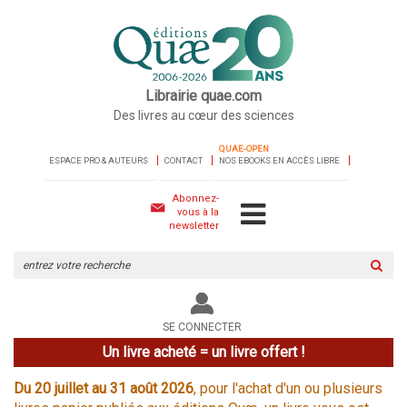
Librairie quae.com
Des livres au cœur des sciences
QUAE-OPEN
ESPACE PRO & AUTEURS
CONTACT
NOS EBOOKS EN ACCÈS LIBRE
Abonnez-
vous à la
newsletter
Rechercher
sur
le
site
SE CONNECTER
Un livre acheté = un livre offert !
Du 20 juillet au 31 août 2026
, pour l'achat d'un ou plusieurs