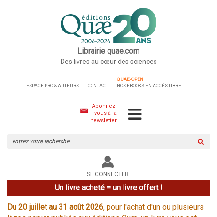
Librairie quae.com
Des livres au cœur des sciences
QUAE-OPEN
ESPACE PRO & AUTEURS
CONTACT
NOS EBOOKS EN ACCÈS LIBRE
Abonnez-
vous à la
newsletter
Rechercher
sur
le
site
SE CONNECTER
Un livre acheté = un livre offert !
Du 20 juillet au 31 août 2026
, pour l'achat d'un ou plusieurs