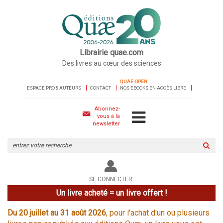
Librairie quae.com
Des livres au cœur des sciences
QUAE-OPEN
ESPACE PRO & AUTEURS
CONTACT
NOS EBOOKS EN ACCÈS LIBRE
Abonnez-
vous à la
newsletter
Rechercher
sur
le
site
SE CONNECTER
Un livre acheté = un livre offert !
Du 20 juillet au 31 août 2026
, pour l'achat d'un ou plusieurs