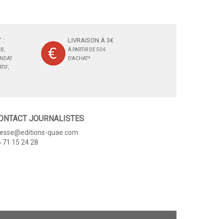
 :
LIVRAISON À 3€
B,
À PARTIR DE 50 €
ANDAT
D'ACHAT*
TIF,
ONTACT JOURNALISTES
resse@editions-quae.com
 71 15 24 28