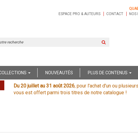
QUA
ESPACE PRO & AUTEURS
CONTACT
NOS 
Rechercher
sur
le
site
COLLECTIONS
NOUVEAUTÉS
PLUS DE CONTENUS
Du 20 juillet au 31 août 2026
, pour l'achat d'un ou plusieur
vous est offert parmi trois titres de notre catalogue !