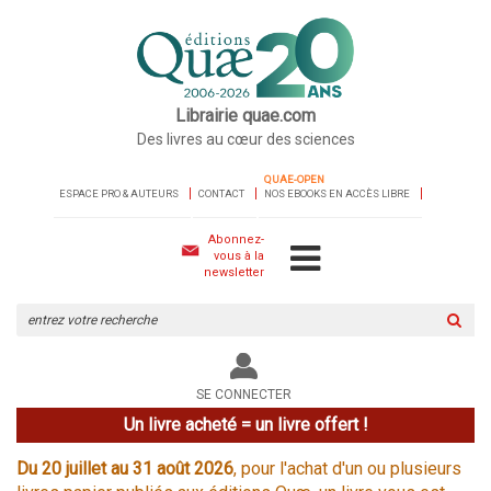
Librairie quae.com
Des livres au cœur des sciences
QUAE-OPEN
ESPACE PRO & AUTEURS
CONTACT
NOS EBOOKS EN ACCÈS LIBRE
Abonnez-
vous à la
newsletter
Rechercher
sur
le
site
SE CONNECTER
Un livre acheté = un livre offert !
Du 20 juillet au 31 août 2026
, pour l'achat d'un ou plusieurs