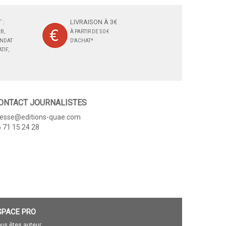
 :
LIVRAISON À 3€
B,
À PARTIR DE 50 €
ANDAT
D'ACHAT*
TIF,
ONTACT JOURNALISTES
resse@editions-quae.com
 71 15 24 28
SPACE PRO
us êtes auteur