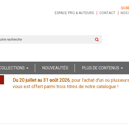
QUA
ESPACE PRO & AUTEURS
CONTACT
NOS 
Rechercher
sur
le
site
COLLECTIONS
NOUVEAUTÉS
PLUS DE CONTENUS
Du 20 juillet au 31 août 2026
, pour l'achat d'un ou plusieur
vous est offert parmi trois titres de notre catalogue !