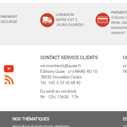
PAIEMENT
LIVRAISON
PAIEMENT
CHÈQUES, C
ENTRE 3 ET 5
SÉCURISÉ
PAYPAL, M
JOURS OUVRÉS*
ADMINISTRA
VIREMENT
CONTACT SERVICE CLIENTS
C
serviceclients@quae.fr
p
Éditions Quae - c/o INRAE RD 10 -
06
78026 Versailles Cedex
Tél : +33 6 33 35 48 40
Du lundi au vendredi
9h - 12h/ 13h30 - 17h
NOS THÉMATIQUES
E
Agriculture et productions végétales
Vo