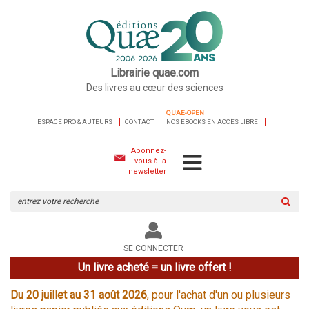
Librairie quae.com
Des livres au cœur des sciences
QUAE-OPEN
ESPACE PRO & AUTEURS
CONTACT
NOS EBOOKS EN ACCÈS LIBRE
Abonnez-
vous à la
newsletter
Rechercher
sur
le
site
SE CONNECTER
Un livre acheté = un livre offert !
Du 20 juillet au 31 août 2026
, pour l'achat d'un ou plusieurs