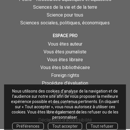
Sciences de la vie et de la terre
Science pour tous
Sciences sociales, politiques, économiques
ESPACE PRO
Vous êtes auteur
Vous êtes journaliste
Vous êtes libraire
Vous êtes bibliothécaire
Foreign rights
Procédure d'évaluation
Nous utilisons des cookies d’analyse de la navigation et de
NOTRE SITE
l’audience sur notre site afin de vous proposer la meilleure
expérience possible et des contenus pertinents. En cliquant
Quae © 2018
sur « Tout accepter », vous nous autorisez à utiliser ces
Mentions légales
cookies. Vous êtes libre également de les refuser ou de les
personnaliser.
Déclaration d'accessibilité
Préférences
Tout accepter
Tout refuser