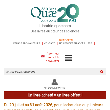
Librairie quae.com
Des livres au cœur des sciences
QUAE-OPEN
ESPACE PRO & AUTEURS
CONTACT
NOS EBOOKS EN ACCÈS LIBRE
Abonnez-
vous à la
newsletter
Rechercher
sur
le
site
SE CONNECTER
Un livre acheté = un livre offert !
Du 20 juillet au 31 août 2026
, pour l'achat d'un ou plusieurs