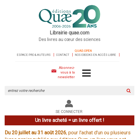
Librairie quae.com
Des livres au cœur des sciences
QUAE-OPEN
ESPACE PRO & AUTEURS
CONTACT
NOS EBOOKS EN ACCÈS LIBRE
Abonnez-
vous à la
newsletter
Rechercher
sur
le
site
SE CONNECTER
Un livre acheté = un livre offert !
Du 20 juillet au 31 août 2026
, pour l'achat d'un ou plusieurs