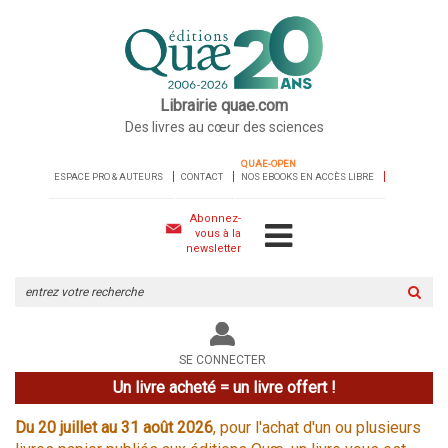
Librairie quae.com
Des livres au cœur des sciences
QUAE-OPEN
ESPACE PRO & AUTEURS
CONTACT
NOS EBOOKS EN ACCÈS LIBRE
Abonnez-
vous à la
newsletter
Rechercher
sur
le
site
SE CONNECTER
Un livre acheté = un livre offert !
Du 20 juillet au 31 août 2026
, pour l'achat d'un ou plusieurs