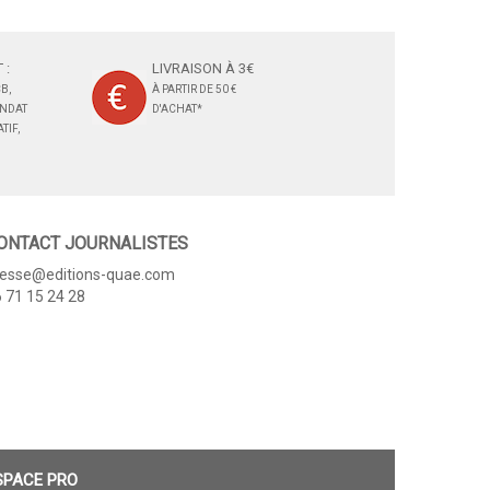
 :
LIVRAISON À 3€
B,
À PARTIR DE 50 €
ANDAT
D'ACHAT*
TIF,
ONTACT JOURNALISTES
resse@editions-quae.com
 71 15 24 28
SPACE PRO