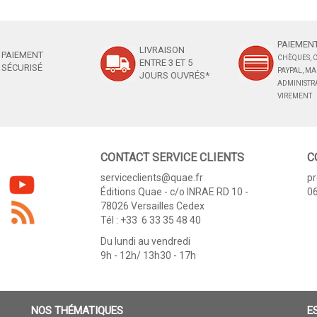
PAIEMENT
LIVRAISON
PAIEMENT
CHÈQUES, C
ENTRE 3 ET 5
SÉCURISÉ
PAYPAL, M
JOURS OUVRÉS*
ADMINISTRA
VIREMENT
CONTACT SERVICE CLIENTS
C
serviceclients@quae.fr
p
Éditions Quae - c/o INRAE RD 10 -
06
78026 Versailles Cedex
Tél : +33 6 33 35 48 40
Du lundi au vendredi
9h - 12h/ 13h30 - 17h
NOS THÉMATIQUES
E