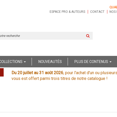
QUA
ESPACE PRO & AUTEURS
CONTACT
NOS 
Rechercher
sur
le
site
COLLECTIONS
NOUVEAUTÉS
PLUS DE CONTENUS
Du 20 juillet au 31 août 2026
, pour l'achat d'un ou plusieur
vous est offert parmi trois titres de notre catalogue !